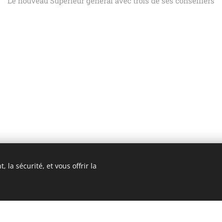
Le nouveau Supérieur général avec trois de ses conseillers
 la sécurité, et vous offrir la
3 ROMA
Cookie Policy
/
Privacy Policy