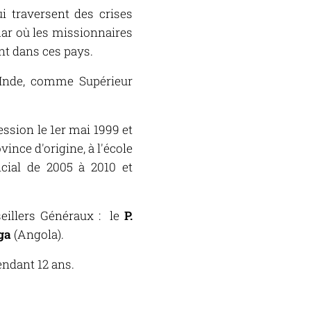
i traversent des crises
mar où les missionnaires
ent dans ces pays.
l'Inde, comme Supérieur
fession le 1er mai 1999 et
vince d'origine, à l'école
ial de 2005 à 2010 et
seillers Généraux : le
P.
ga
(Angola).
endant 12 ans.