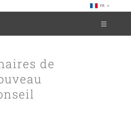
FR
naires de
Nouveau
onseil