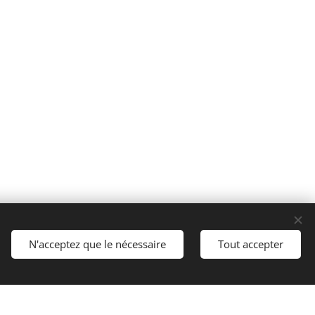
Cookies
N'acceptez que le nécessaire
Tout accepter
Langues
Italiano
English
Français
Español