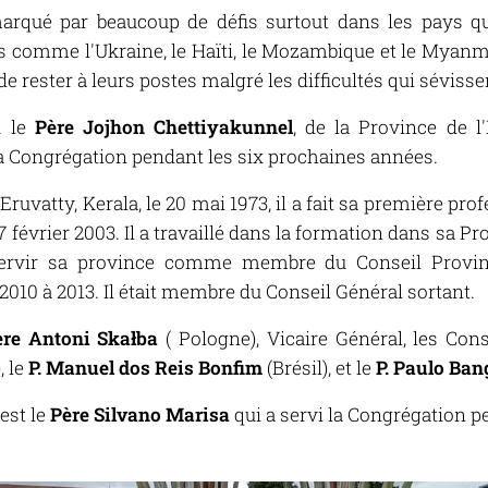
marqué par beaucoup de défis surtout dans les pays qu
res comme l'Ukraine, le Haïti, le Mozambique et le Myan
 de rester à leurs postes malgré les difficultés qui séviss
u le
Père Jojhon
Chettiyakunnel
, de la Province de 
la Congrégation pendant les six prochaines années.
 Eruvatty, Kerala, le 20 mai 1973, il a fait sa première pro
7 février 2003. Il a travaillé dans la formation dans sa Pro
ervir sa province comme membre du Conseil Provinc
2010 à 2013. Il était membre du Conseil Général sortant.
ère Antoni Skałba
( Pologne), Vicaire Général, les Con
, le
P. Manuel dos Reis Bonfim
(Brésil), et le
P. Paulo Ban
est le
Père Silvano Marisa
qui a servi la Congrégation p