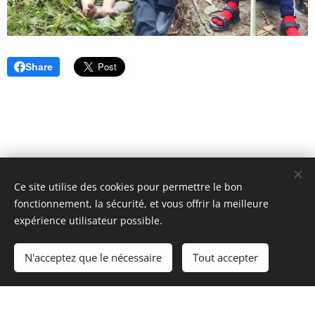
Share
Ce site utilise des cookies pour permettre le bon
Unione Superiori Generali - Via dei Penitenzieri 19 -00193 ROMA
fonctionnement, la sécurité, et vous offrir la meilleure
Cookies
expérience utilisateur possible.
Langues
N'acceptez que le nécessaire
Tout accepter
Italiano
English
Français
Español
Cookie Policy
/
Privacy Policy